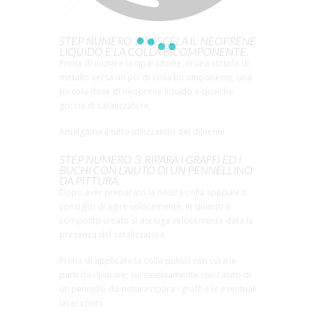
STEP NUMERO 2: MISCELA IL NEOPRENE
LIQUIDO E LA COLLA BICOMPONENTE.
Prima di iniziare la riparazione, in una ciotola di
metallo versa un po’ di colla bicomponente, una
piccola dose di neoprene liquido e qualche
goccia di catalizzatore.
Amalgama il tutto utilizzando del diluente.
STEP NUMERO 3: RIPARA I GRAFFI ED I
BUCHI CON L’AIUTO DI UN PENNELLINO
DA PITTURA.
Dopo aver preparato la nostra colla speciale ti
consiglio di agire velocemente, in quanto il
composto creato si asciuga velocemente data la
presenza del catalizzatore.
Prima di applicare la colla pulisci con cura le
parti da riparare; successivamente con l’aiuto di
un pennello da pittura ripara i graffi e le eventuali
lacerazioni.