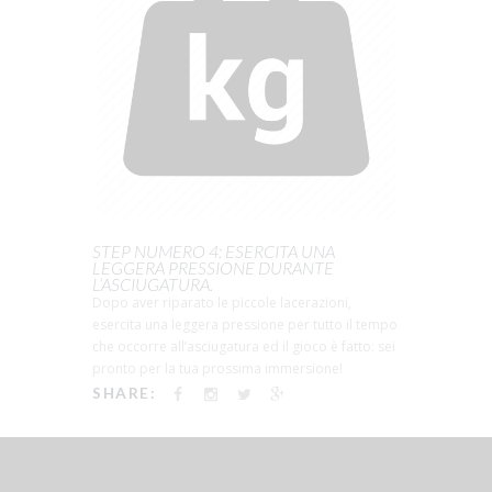
STEP NUMERO 4: ESERCITA UNA
LEGGERA PRESSIONE DURANTE
L’ASCIUGATURA.
Dopo aver riparato le piccole lacerazioni,
esercita una leggera pressione per tutto il tempo
che occorre all’asciugatura ed il gioco è fatto: sei
pronto per la tua prossima immersione!
SHARE: