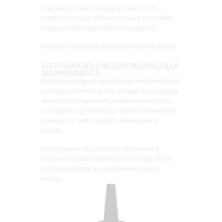
In alcuni casi, non c’è nulla da fare se non
sostituire la muta, altre volte invece è possibile
eseguire delle “riparazioni di emergenza” .
Vediamo come farlo in quattro semplice mosse.
STEP NUMERO 1: ACQUISTA UNA COLLA
BICOMPONENTE.
Recati in un negozio specializzato nella vendita di
prodotti per immersioni o di nautica ed acquista
una colla bicomponente, solitamente utilizzata
per riparare i gommoni, un catalizzatore per far
asciugare in fretta la colla e del neoprene
liquido.
Un’alternativa alla colla bicomponente è il
neoprene liquido, tuttavia io ti consiglio di non
utilizzarlo da solo in quanto ha una presa
minore.