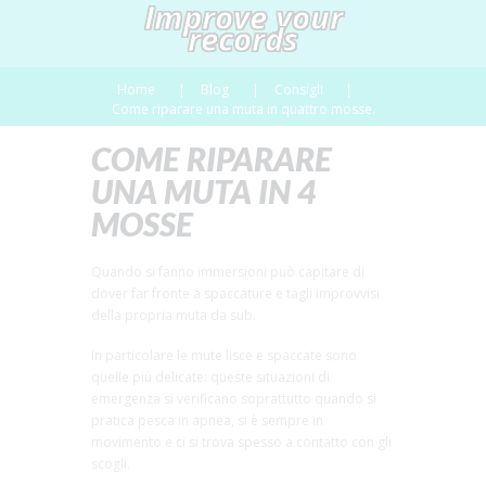
Improve your
records
Home
Blog
Consigli
Come riparare una muta in quattro mosse.
COME RIPARARE
UNA MUTA IN 4
MOSSE
Quando si fanno immersioni può capitare di
dover far fronte a spaccature e tagli improvvisi
della propria muta da sub.
In particolare le mute lisce e spaccate sono
quelle più delicate: queste situazioni di
emergenza si verificano soprattutto quando si
pratica pesca in apnea, si è sempre in
movimento e ci si trova spesso a contatto con gli
scogli.