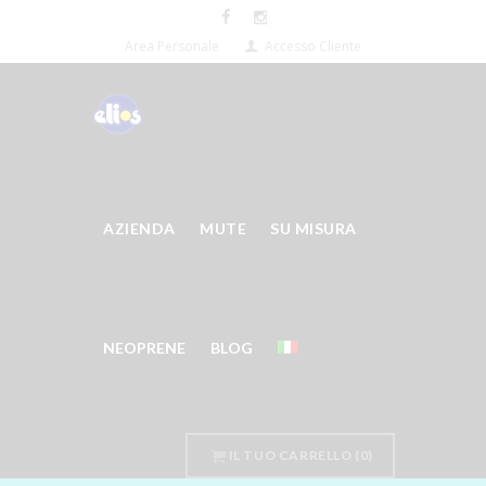
Area Personale
Accesso Cliente
AZIENDA
MUTE
SU MISURA
NEOPRENE
BLOG
IL TUO CARRELLO
(0)