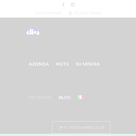
Area Personale
Accesso Cliente
AZIENDA
MUTE
SU MISURA
NEOPRENE
BLOG
IL TUO CARRELLO
(0)