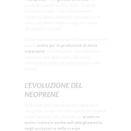
possiede notevoli caratteristiche: elasticità,
resistenza al taglio e allo schiacciamento,
resistenza all’invecchiamento atmosferico e al
calore, eccellente resistenza agli idrocarburi
all’ossigeno e alla luce.
Queste particolari proprietà lo hanno portato ad
essere
scelto per la produzione di mute
subacquee
, ma il Neoprene viene utilizzato in
tantissime altre applicazioni, dal campo
dell’industria chimica all’automobilistica e alla
nautica.
L’EVOLUZIONE DEL
NEOPRENE
Negli ultimi anni il Neoprene si è reinventato
allargando i propri orizzonti rispetto all’utilizzo in
campo sportivo, ed è diventato un
prodotto
molto richiesto anche nell’abbigliamento,
negli accessori e nelle scarpe.