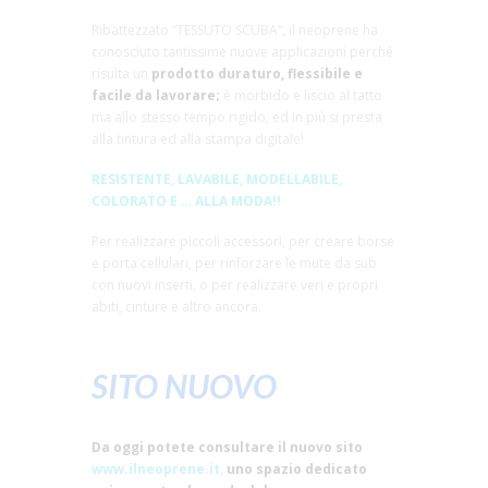
Ribattezzato “TESSUTO SCUBA”, il neoprene ha
conosciuto tantissime nuove applicazioni perché
risulta un
prodotto duraturo, flessibile e
facile da lavorare;
è morbido e liscio al tatto
ma allo stesso tempo rigido, ed in più si presta
alla tintura ed alla stampa digitale!
RESISTENTE, LAVABILE, MODELLABILE,
COLORATO E … ALLA MODA!!
Per realizzare piccoli accessori, per creare borse
e porta cellulari, per rinforzare le mute da sub
con nuovi inserti, o per realizzare veri e propri
abiti, cinture e altro ancora.
SITO NUOVO
Da oggi potete consultare il nuovo sito
www.ilneoprene.it
,
uno spazio dedicato