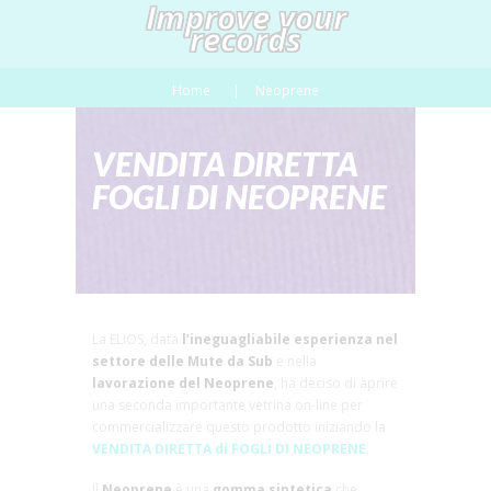
Improve your
records
Home
Neoprene
VENDITA DIRETTA
FOGLI DI NEOPRENE
La ELIOS, data
l’ineguagliabile esperienza nel
settore delle Mute da Sub
e nella
lavorazione del Neoprene
, ha deciso di aprire
una seconda importante vetrina on-line per
commercializzare questo prodotto iniziando la
VENDITA DIRETTA di FOGLI DI NEOPRENE
.
Il
Neoprene
è una
gomma sintetica
che