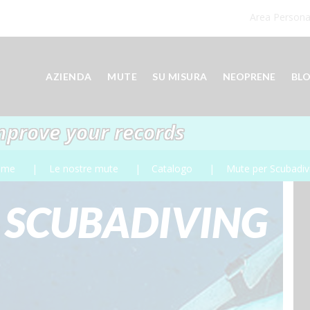
Area Persona
AZIENDA
MUTE
SU MISURA
NEOPRENE
BL
mprove your records
ome
Le nostre mute
Catalogo
Mute per Scubadiv
 SCUBADIVING