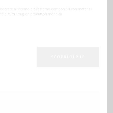
oderate all’interno e all’esterno componibili con materiali
nti di tutti i migliori produttori mondiali.
SCOPRI DI PIU’