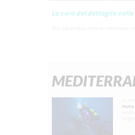
La cura del dettaglio nell
Elios Sub produce mute per immersioni con
MEDITERRA
La ver
muta
nostri
esigen