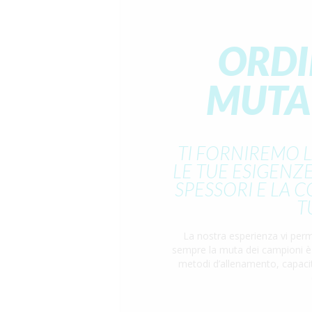
ORDI
MUTA
TI FORNIREMO 
LE TUE ESIGENZE
SPESSORI E LA 
T
La nostra esperienza vi perm
sempre la muta dei campioni è la
metodi d’allenamento, capacit