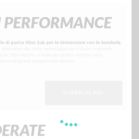
H PERFORMANCE
lo di punta Elios Sub per le immersioni con le bombole
,
a alternativa alle mute semistagne con il nuovo materiale
iscio Titan interno e Foderato stretch esterno nero,
zata in neoprene Heiwa media densità.
SCOPRI DI PIU’
DERATE