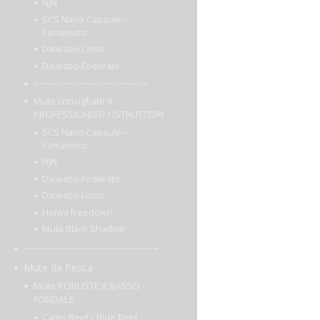
NJN
SCS Nano Capsule –
Yamamoto
Daiwabo Liscio
Daiwabo Foderato
~~~~~~~~~~~~~~~~~~~~
Mute consigliate X
PROFESSIONISTI / ISTRUTTORI
SCS Nano Capsule –
Yamamoto
NJN
Daiwabo Foderato
Daiwabo Liscio
Heiwa freedown
Muta Black Shadow
~~~~~~~~~~~~~~~~~~~~~
Mute da Pesca
Mute ROBUSTE X BASSO
FONDALE
Camo Reef / Blue Reef