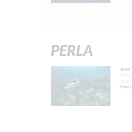
PERLA
Muta
Modell
tenuta
ripre