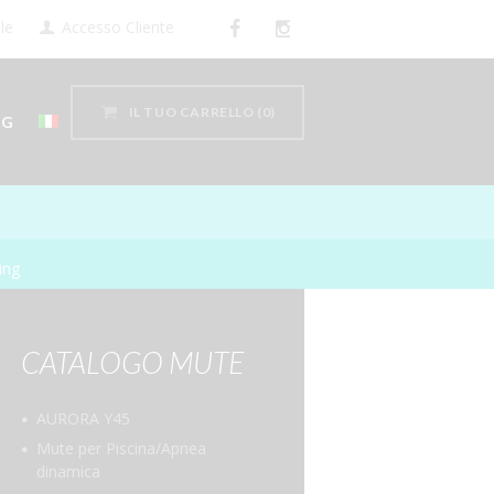
le
Accesso Cliente
IL TUO CARRELLO
(0)
OG
ing
CATALOGO MUTE
AURORA Y45
Mute per Piscina/Apnea
dinamica