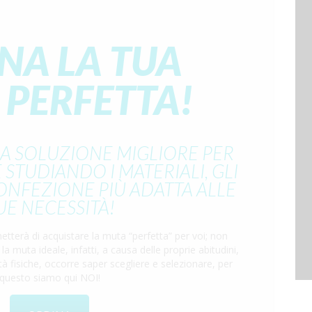
NA LA TUA
 PERFETTA!
LA SOLUZIONE MIGLIORE PER
 STUDIANDO I MATERIALI, GLI
CONFEZIONE PIÙ ADATTA ALLE
UE NECESSITÀ!
etterà di acquistare la muta “perfetta” per voi; non
 muta ideale, infatti, a causa delle proprie abitudini,
à fisiche, occorre saper scegliere e selezionare, per
questo siamo qui NOI!