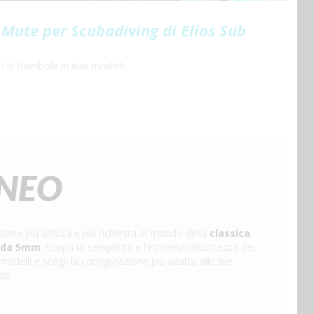
e Mute per Scubadiving di Elios Sub
 le bombole in due modelli :
NEO
sione più diffusa e più richiesta al mondo della
classica
 da 5mm
. Scopri la semplicità e l’estrema robustezza dei
 modelli e scegli la configurazione più adatta alle tue
ze.