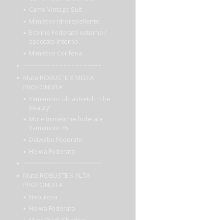
Camo Vintage Suit
Mimetico idrorepellente
Ecoline Foderato esterno /
spaccato interno
Mimetico Corifena
~~~~~~~~~~~~~~~~~~~~
Mute ROBUSTE X MEDIA
PROFONDITA’
Yamamoto Ultrastretch “The
Beauty”
Mute mimetiche foderate
Yamamoto 45
Daiwabo Foderato
Heiwa Foderato
~~~~~~~~~~~~~~~~~~~~
Mute ROBUSTE X ALTA
PROFONDITA’
Nebulosa
Heiwa Foderato