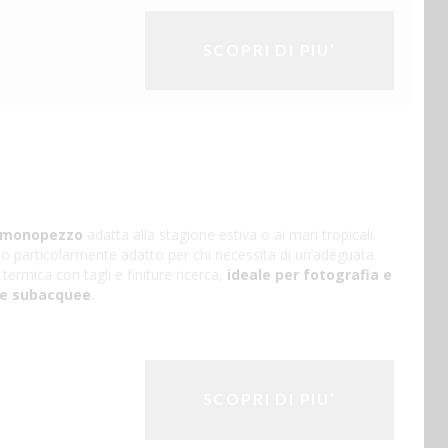
SCOPRI DI PIU’
 monopezzo
adatta alla stagione estiva o ai mari tropicali.
o particolarmente adatto per chi necessita di un’adeguata
 termica con tagli e finiture ricerca,
ideale per fotografia e
se subacquee
.
SCOPRI DI PIU’