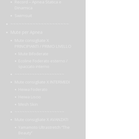
Record – Apnea Statica e
Dinamica
Swimsuit
~~~~~~~~~~~~~~~~~~~~~
Mute per Apnea
Mute consigliate X
PRINCIPIANTI / PRIMO LIVELLO
Mute Bifoderate
Ecoline Foderato esterno /
spaccato interno
~~~~~~~~~~~~~~~~~~~~
Mute consigliate X INTERMEDI
Heiwa Foderato
Heiwa Liscio
Mesh Skin
~~~~~~~~~~~~~~~~~~~~
Mute consigliate X AVANZATI
Yamamoto Ultrastretch “The
Beauty”