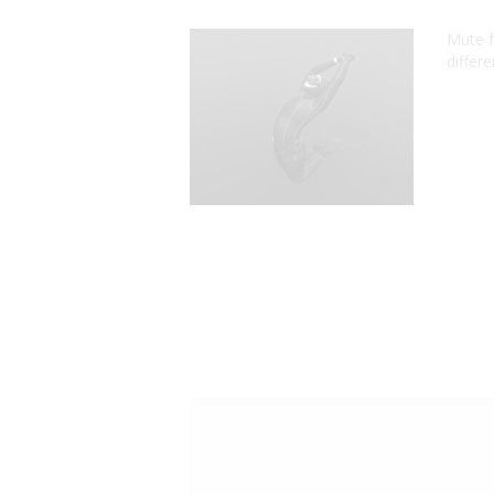
Mute f
differe