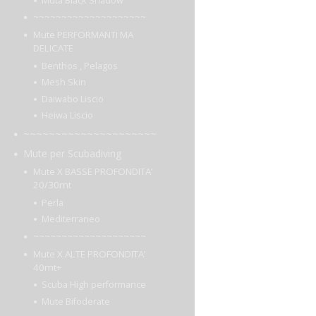
Muta Black Shadow
~~~~~~~~~~~~~~~~~~~~
Mute PERFORMANTI MA
DELICATE
Benthos , Pelagos
Mesh Skin
Daiwabo Liscio
Heiwa Liscio
~~~~~~~~~~~~~~~~~~~~~
Mute per Scubadiving
Mute X BASSE PROFONDITA’
20/30mt
Perla
Mediterraneo
~~~~~~~~~~~~~~~~~~~~
Mute X ALTE PROFONDITA’
40mt+
Scuba High performance
Mute Bifoderate