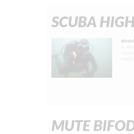
SCUBA HIG
Model
la ver
superl
realiz
MUTE BIFO