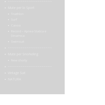
~~~~~~~~~~~~~~~~~~~~~
Mute per lo Sport
Triathlon
Surf
Canoa
Record – Apnea Statica e
Dinamica
Swimsuit
~~~~~~~~~~~~~~~~~~~~~
Mute per Snorkeling
New shorty
~~~~~~~~~~~~~~~~~~~~~
Vintage Suit
NATURA